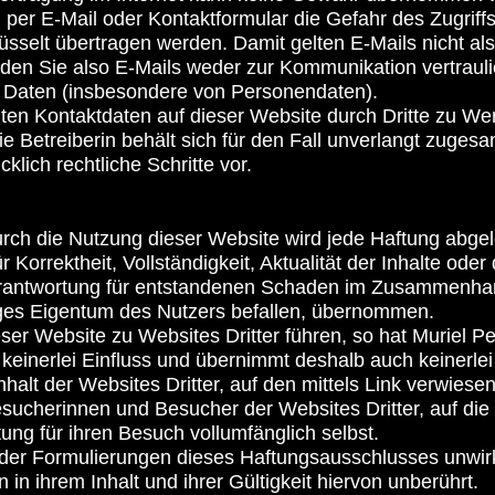
per E-Mail oder Kontaktformular die Gefahr des Zugriffs 
lüsselt übertragen werden. Damit gelten E-Mails nicht al
en Sie also E-Mails weder zur Kommunikation vertrauli
n Daten (insbesondere von Personendaten).
hten Kontaktdaten auf dieser Website durch Dritte zu W
e Betreiberin behält sich für den Fall unverlangt zuges
klich rechtliche Schritte vor.
rch die Nutzung dieser Website wird jede Haftung abgel
Korrektheit, Vollständigkeit, Aktualität der Inhalte oder
erantwortung für entstandenen Schaden im Zusammenhang
es Eigentum des Nutzers befallen, übernommen.
er Website zu Websites Dritter führen, so hat Muriel Pe
 keinerlei Einfluss und übernimmt deshalb auch keinerle
nhalt der Websites Dritter, auf den mittels Link verwies
sucherinnen und Besucher der Websites Dritter, auf die
tung für ihren Besuch vollumfänglich selbst.
oder Formulierungen dieses Haftungsausschlusses unwir
in ihrem Inhalt und ihrer Gültigkeit hiervon unberührt.